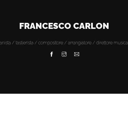
FRANCESCO CARLON
ianista / tastierista / compositore / arrangiatore / direttore musica